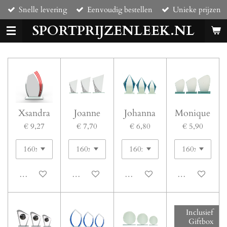
Snelle levering
Eenvoudig bestellen
Unieke prijzen
Ga
direct
SPORTPRIJZENLEEK.NL
naar
de
hoofdinhoud
Xsandra
Joanne
Johanna
Monique
€ 9,27
€ 7,70
€ 6,80
€ 5,90
Bekijk details
Bekijk details
Bekijk details
Bekijk details
Inclusief
Giftbox