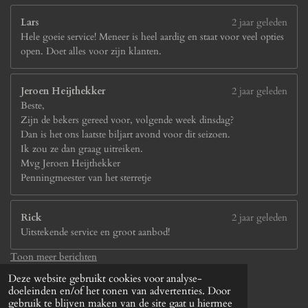
Lars
2 jaar geleden
Hele goeie service! Meneer is heel aardig en staat voor veel opties
open. Doet alles voor zijn klanten.
Jeroen Heijthekker
2 jaar geleden
Beste,
Zijn de bekers gereed voor, volgende week dinsdag?
Dan is het ons laatste biljart avond voor dit seizoen.
Ik zou ze dan graag uitreiken.
Mvg Jeroen Heijthekker
Penningmeester van het sterretje
Rick
2 jaar geleden
Uitstekende service en groot aanbod!
Toon meer berichten
© 2024 - 2026 sportprijzenleek.nl
Deze website gebruikt cookies voor analyse-
Powered by
JouwWeb
doeleinden en/of het tonen van advertenties. Door
gebruik te blijven maken van de site gaat u hiermee