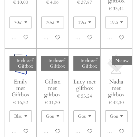
giftbox
€ 10,00
€ 4,06
€ 37,87
€ 33,44
Bekijk details
Bekijk details
Bekijk details
Bekijk details
Inclusief
Inclusief
Inclusief
Nieuw
Giftbox
Giftbox
Giftbox
Emily
Gillian
Lucy met
Nadia
met
met
giftbox
met
Giftbox
giftbox
giftbox
€ 53,24
€ 16,52
€ 31,20
€ 42,30
Bekijk details
Bekijk details
Bekijk details
Bekijk details