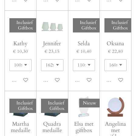
Inclusief
Inclusief
Inclusief
Giftbox
Giftbox
Giftbox
Kathy
Jennifer
Selda
Oksana
€ 10,30
€ 23,15
€ 10,40
€ 22,80
Bekijk details
Bekijk details
Bekijk details
Bekijk details
Inclusief
Inclusief
Nieuw
Giftbox
Giftbox
Martha
Quadra
Elsa met
Angelina
medaille
medaille
giftbox
met