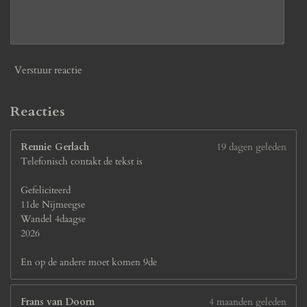
2
3
0
7
7
Verstuur reactie
s
t
e
Reacties
r
r
Rennie Gerlach
19 dagen geleden
e
Telefonisch contakt de tekst is
n
Gefeliciteerd
11de Nijmeegse
Wandel 4daagse
2026
En op de andere moet komen 9de
Frans van Doorn
4 maanden geleden