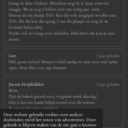
Graag 4x deze 4 bekers. Misschien nog 4x 4, maar errat een
vraagje. We je nog 2 bekers over van vorig jaar. Serie .
Daarop zit een plaatje 2024. Kan dat ook aangepast worden naar
2025. Als dat kan dan graag 2 van die plaatjes en nog 2x de
bronzen beker erbij.
Verder ook zo vraag voor medailles. Heb foto's die kan ik mee
sturen.
Lars
2 jaar geleden
Hele goeie service! Meneer is heel aardig en staat voor veel opties
open. Doet alles voor zijn klanten.
Jeroen Heijthekker
2 jaar geleden
Beste,
Zijn de bekers gereed voor, volgende week dinsdag?
Dan is het ons laatste biljart avond voor dit seizoen.
Ik zou ze dan graag uitreiken.
Deze website gebruikt cookies voor analyse-
Mvg Jeroen Heijthekker
doeleinden en/of het tonen van advertenties. Door
Penningmeester van het sterretje
gebruik te blijven maken van de site gaat u hiermee