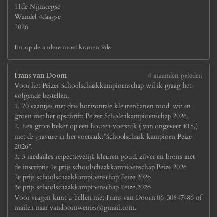
11de Nijmeegse
Wandel 4daagse
2026
En op de andere moet komen 9de
Frans van Doorn
4 maanden geleden
Voor het Peizer Schoolschaakkampioenschap wil ik graag het
volgende bestellen.
1. 70 vaantjes met drie horizontale kleurenbanen rood, wit en
groen met het opschrift: Peizer Scholenkampioenschap 2026.
2. Een grote beker op een houten voetstuk ( van ongeveer €15,)
met de gravure in het voetstuk:”Schoolschaak kampioen Peize
2026”.
3. 3 medailles respectievelijk kleuren goud, zilver en brons met
de inscriptie 1e prijs schoolschaakkampioenschap Peize 2026
2e prijs schoolschaakkampioenschap Peize 2026
3e prijs schoolschaakkampioenschap Peize.2026
Voor vragen kunt u bellen met Frans van Doorn 06-30847486 of
mailen naar vandoornwemes@gmail.com.