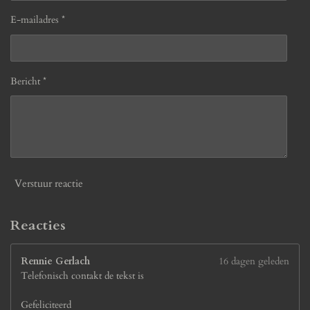
e
e
e
e
6
9
E-mailadres *
n
n
n
n
2
3
0
7
Bericht *
6
9
2
3
0
7
7
Verstuur reactie
s
t
e
Reacties
r
r
Rennie Gerlach
16 dagen geleden
e
Telefonisch contakt de tekst is
n
Gefeliciteerd