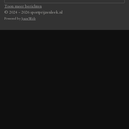
Toon meer berichten
© 2024 - 2026 sportprijzenleek.nl
Powered by
JouwWeb