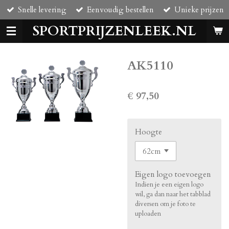
Snelle levering
Eenvoudig bestellen
Unieke prijzen
Ga
direct
SPORTPRIJZENLEEK.NL
naar
de
hoofdinhoud
AK5110
€ 97,50
Hoogte
Eigen logo toevoegen
Indien je een eigen logo
wil, ga dan naar het tabblad
diversen om je foto te
uploaden