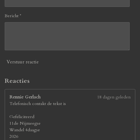
3
0
7
Bericht *
6
9
2
3
0
7
7
Verstuur reactie
s
t
e
Reacties
r
r
Rennie Gerlach
18 dagen geleden
e
Telefonisch contakt de tekst is
n
Gefeliciteerd
11de Nijmeegse
Wandel 4daagse
2026