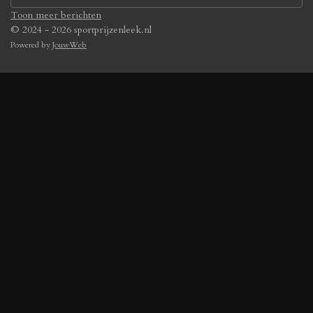
Toon meer berichten
© 2024 - 2026 sportprijzenleek.nl
Powered by
JouwWeb