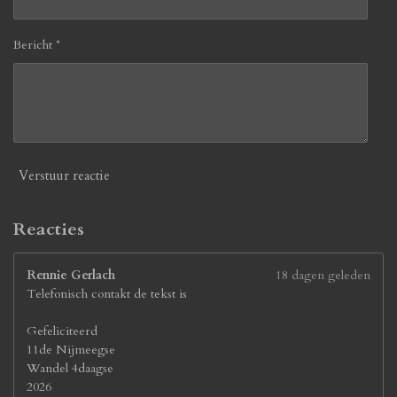
3
0
7
Bericht *
6
9
2
3
0
7
7
Verstuur reactie
s
t
e
Reacties
r
r
Rennie Gerlach
18 dagen geleden
e
Telefonisch contakt de tekst is
n
Gefeliciteerd
11de Nijmeegse
Wandel 4daagse
2026