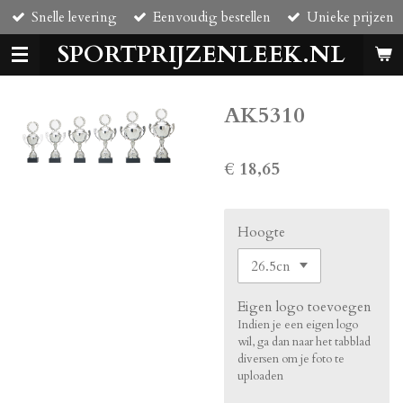
Snelle levering
Eenvoudig bestellen
Unieke prijzen
Ga
direct
SPORTPRIJZENLEEK.NL
naar
de
hoofdinhoud
AK5310
€ 18,65
Hoogte
Eigen logo toevoegen
Indien je een eigen logo
wil, ga dan naar het tabblad
diversen om je foto te
uploaden