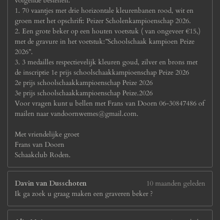
volgende bestellen.
1. 70 vaantjes met drie horizontale kleurenbanen rood, wit en
groen met het opschrift: Peizer Scholenkampioenschap 2026.
2. Een grote beker op een houten voetstuk ( van ongeveer €15,)
met de gravure in het voetstuk:”Schoolschaak kampioen Peize
2026”.
3. 3 medailles respectievelijk kleuren goud, zilver en brons met
de inscriptie 1e prijs schoolschaakkampioenschap Peize 2026
2e prijs schoolschaakkampioenschap Peize 2026
3e prijs schoolschaakkampioenschap Peize.2026
Voor vragen kunt u bellen met Frans van Doorn 06-30847486 of
mailen naar vandoornwemes@gmail.com.
Met vriendelijke groet
Frans van Doorn
Schaakclub Roden.
Davin van Dusschoten
10 maanden geleden
Ik ga zoek u graag maken een graveren beker ?