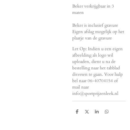
Beker verkrijgbaar in 3
maten
Beker is inclusief gravure
Eigen afslag mogelijk op het
plaatje van de gravure
Let Op: Indien u een eigen
afbeelding als logo wil
uploaden, dient u na de
bestelling naar het tabblad
diversen te gaan. Voor hulp
bel naar 06-40704154 of
mail naar
info@sportprijzenleek.nl
D
D
S
D
e
e
h
e
l
e
a
l
e
l
r
e