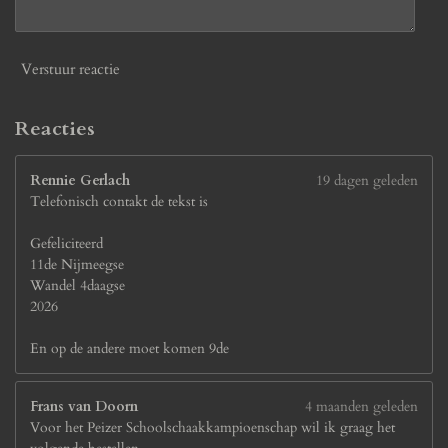
0
7
7
Verstuur reactie
s
t
e
Reacties
r
r
Rennie Gerlach
19 dagen geleden
e
Telefonisch contakt de tekst is
n
Gefeliciteerd
11de Nijmeegse
Wandel 4daagse
2026
En op de andere moet komen 9de
Frans van Doorn
4 maanden geleden
Voor het Peizer Schoolschaakkampioenschap wil ik graag het