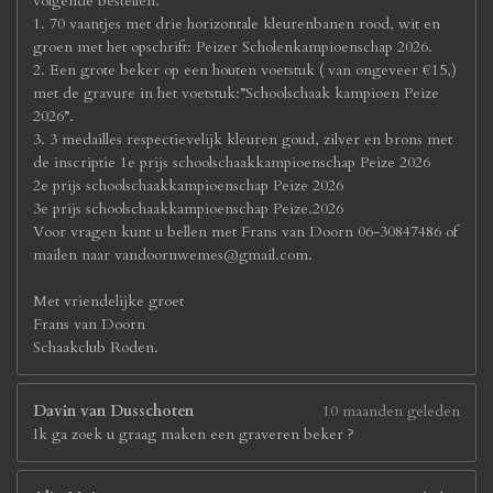
volgende bestellen.
1. 70 vaantjes met drie horizontale kleurenbanen rood, wit en
groen met het opschrift: Peizer Scholenkampioenschap 2026.
2. Een grote beker op een houten voetstuk ( van ongeveer €15,)
met de gravure in het voetstuk:”Schoolschaak kampioen Peize
2026”.
3. 3 medailles respectievelijk kleuren goud, zilver en brons met
de inscriptie 1e prijs schoolschaakkampioenschap Peize 2026
2e prijs schoolschaakkampioenschap Peize 2026
3e prijs schoolschaakkampioenschap Peize.2026
Voor vragen kunt u bellen met Frans van Doorn 06-30847486 of
mailen naar vandoornwemes@gmail.com.
Met vriendelijke groet
Frans van Doorn
Schaakclub Roden.
Davin van Dusschoten
10 maanden geleden
Ik ga zoek u graag maken een graveren beker ?