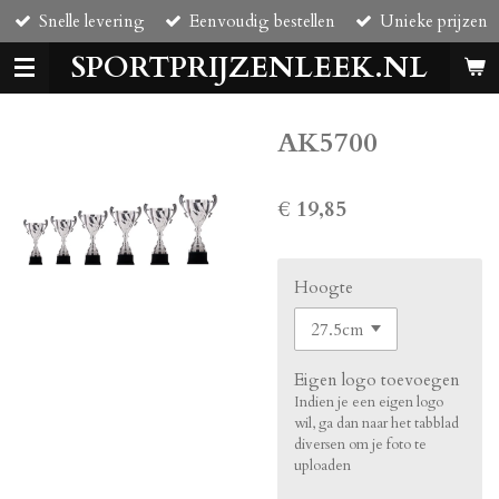
Snelle levering
Eenvoudig bestellen
Unieke prijzen
Ga
direct
SPORTPRIJZENLEEK.NL
naar
de
hoofdinhoud
AK5700
€ 19,85
Hoogte
Eigen logo toevoegen
Indien je een eigen logo
wil, ga dan naar het tabblad
diversen om je foto te
uploaden