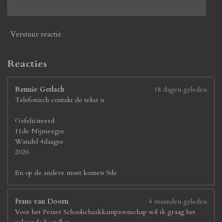
0
7
7
Verstuur reactie
s
t
e
Reacties
r
r
Rennie Gerlach
18 dagen geleden
e
Telefonisch contakt de tekst is
n
Gefeliciteerd
11de Nijmeegse
Wandel 4daagse
2026
En op de andere moet komen 9de
Frans van Doorn
4 maanden geleden
Voor het Peizer Schoolschaakkampioenschap wil ik graag het