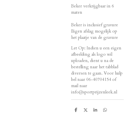
Beker verkrijgbaar in 6
maten
Beker is inclusief gravure
Eigen afslag mogelijk op
het plaatje van de gravure
Let Op: Indien u een eigen
afbeelding als logo wil
uploaden, dient u na de
bestelling naar het tabblad
diversen te gaan. Voor hulp
bel naar 06-40704154 of
mail naar
info@sportprijzenleek.nl
D
D
S
D
e
e
h
e
l
e
a
l
e
l
r
e