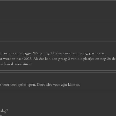
r errat een vraagje. We je nog 2 bekers over van vorig jaar. Serie .
st worden naar 2025. Als dat kan dan graag 2 van die plaatjes en nog 2x d
die kan ik mee sturen.
 voor veel opties open. Doet alles voor zijn klanten.
sdag?
en.