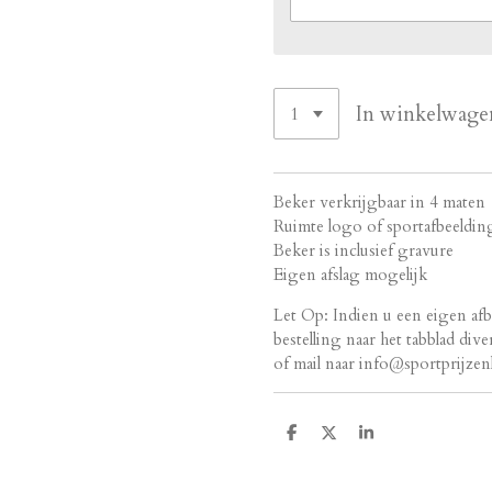
In winkelwage
Beker verkrijgbaar in 4 maten
Ruimte logo of sportafbeeldi
Beker is inclusief gravure
Eigen afslag mogelijk
Let Op: Indien u een eigen afb
bestelling naar het tabblad di
of mail naar info@sportprijzen
D
D
S
e
e
h
l
e
a
e
l
r