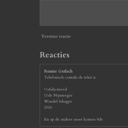
9
2
3
0
7
7
Verstuur reactie
s
t
e
Reacties
r
r
e
Rennie Gerlach
n
Telefonisch contakt de tekst is
Gefeliciteerd
11de Nijmeegse
Wandel 4daagse
2026
En op de andere moet komen 9de