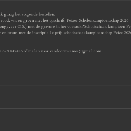
k graag het volgende bestellen.
n rood, wit en groen met het opschrift: Peizer Scholenkampioenschap 2026.
 ongeveer €15,) met de gravure in het voetstuk:”Schoolschaak kampioen Pe
ver en brons met de inscriptie 1e prijs schoolschaakkampioenschap Peize 202
n 06-30847486 of mailen naar vandoornwemes@gmail.com.