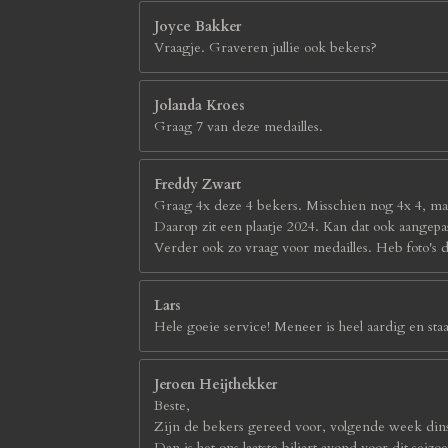
Joyce Bakker
Vraagje. Graveren jullie ook bekers?
Jolanda Kroes
Graag 7 van deze medailles.
Freddy Zwart
Graag 4x deze 4 bekers. Misschien nog 4x 4, maa
Daarop zit een plaatje 2024. Kan dat ook aangepa
Verder ook zo vraag voor medailles. Heb foto's 
Lars
Hele goeie service! Meneer is heel aardig en staat
Jeroen Heijthekker
Beste,
Zijn de bekers gereed voor, volgende week din
Dan is het ons laatste biljart avond voor dit seizo