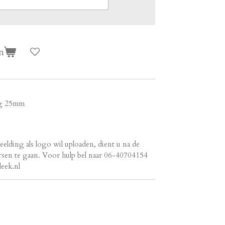
n
ng 25mm
eelding als logo wil uploaden, dient u na de
versen te gaan. Voor hulp bel naar 06-40704154
leek.nl