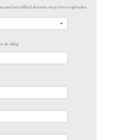
dan naar het tabblad diversen om je foto te uploaden
r de afslag