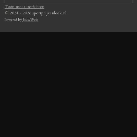
Toon meer berichten
© 2024 - 2026 sportprijzenleek.nl
Powered by
JouwWeb