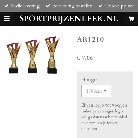
Snelle levering
Eenvoudig bestellen
Unieke prijzen
Ga
direct
SPORTPRIJZENLEEK.NL
naar
de
hoofdinhoud
AR1210
€ 7,06
Hoogte
Eigen logo toevoegen
Indien je een eigen logo
wil, ga dan naar het tabblad
diversen om je foto te
uploaden