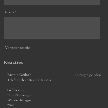
3
0
7
Bericht *
6
9
2
3
0
7
7
Verstuur reactie
s
t
e
Reacties
r
r
Rennie Gerlach
15 dagen geleden
e
Telefonisch contakt de tekst is
n
Gefeliciteerd
11de Nijmeegse
Wandel 4daagse
2026