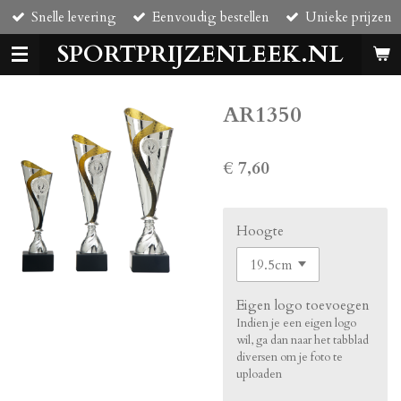
Snelle levering
Eenvoudig bestellen
Unieke prijzen
Ga
direct
SPORTPRIJZENLEEK.NL
naar
de
hoofdinhoud
AR1350
€ 7,60
Hoogte
Eigen logo toevoegen
Indien je een eigen logo
wil, ga dan naar het tabblad
diversen om je foto te
uploaden