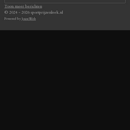
Toon meer berichten
© 2024 - 2026 sportprijzenleek.nl
Powered by
JouwWeb