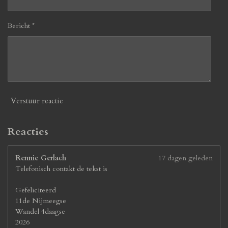
3
0
7
Bericht *
6
9
2
3
0
7
7
Verstuur reactie
s
t
e
Reacties
r
r
Rennie Gerlach
17 dagen geleden
e
Telefonisch contakt de tekst is
n
Gefeliciteerd
11de Nijmeegse
Wandel 4daagse
2026