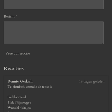
3
0
7
Bericht *
6
9
2
3
0
7
7
Verstuur reactie
s
t
e
Reacties
r
r
Rennie Gerlach
19 dagen geleden
e
Telefonisch contakt de tekst is
n
Gefeliciteerd
11de Nijmeegse
Wandel 4daagse