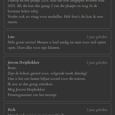
Daarop zit een plaatje 2024. Kan dat ook aangepast worden naar
2025. Als dat kan dan graag 2 van die plaatjes en nog 2x de
bronzen beker erbij.
Verder ook zo vraag voor medailles. Heb foto's die kan ik mee
sturen.
Lars
2 jaar geleden
Hele goeie service! Meneer is heel aardig en staat voor veel opties
open. Doet alles voor zijn klanten.
Jeroen Heijthekker
2 jaar geleden
Beste,
Zijn de bekers gereed voor, volgende week dinsdag?
Dan is het ons laatste biljart avond voor dit seizoen.
Ik zou ze dan graag uitreiken.
Mvg Jeroen Heijthekker
Penningmeester van het sterretje
Rick
2 jaar geleden