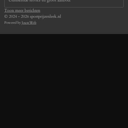
Uitstekende service en groot aanbod!
Toon meer berichten
© 2024 - 2026 sportprijzenleek.nl
Powered by
JouwWeb