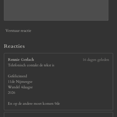
9
2
3
0
7
7
Verstuur reactie
s
t
e
Reacties
r
r
Rennie Gerlach
16 dagen geleden
e
Telefonisch contakt de tekst is
n
Gefeliciteerd
11de Nijmeegse
Wandel 4daagse
2026
En op de andere moet komen 9de