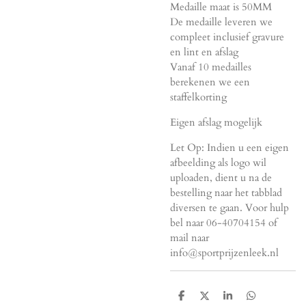
Medaille maat is 50MM
De medaille leveren we
compleet inclusief gravure
en lint en afslag
Vanaf 10 medailles
berekenen we een
staffelkorting
Eigen afslag mogelijk
Let Op: Indien u een eigen
afbeelding als logo wil
uploaden, dient u na de
bestelling naar het tabblad
diversen te gaan. Voor hulp
bel naar 06-40704154 of
mail naar
info@sportprijzenleek.nl
D
D
S
D