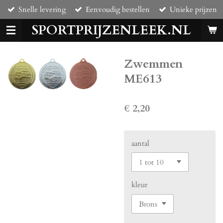
Snelle levering
Eenvoudig bestellen
Unieke prijzen
Ga
direct
SPORTPRIJZENLEEK.NL
naar
de
hoofdinhoud
Zwemmen
ME613
€ 2,20
aantal
kleur