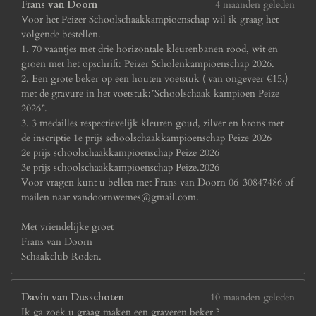
Frans van Doorn
4 maanden geleden
Voor het Peizer Schoolschaakkampioenschap wil ik graag het
volgende bestellen.
1. 70 vaantjes met drie horizontale kleurenbanen rood, wit en
groen met het opschrift: Peizer Scholenkampioenschap 2026.
2. Een grote beker op een houten voetstuk ( van ongeveer €15,)
met de gravure in het voetstuk:”Schoolschaak kampioen Peize
2026”.
3. 3 medailles respectievelijk kleuren goud, zilver en brons met
de inscriptie 1e prijs schoolschaakkampioenschap Peize 2026
2e prijs schoolschaakkampioenschap Peize 2026
3e prijs schoolschaakkampioenschap Peize.2026
Voor vragen kunt u bellen met Frans van Doorn 06-30847486 of
mailen naar vandoornwemes@gmail.com.
Met vriendelijke groet
Frans van Doorn
Schaakclub Roden.
Davin van Dusschoten
10 maanden geleden
Ik ga zoek u graag maken een graveren beker ?