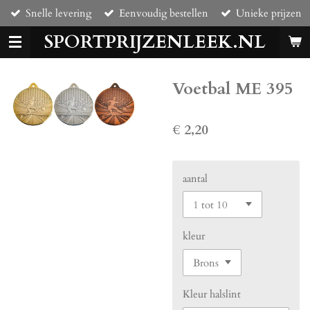
Snelle levering
Eenvoudig bestellen
Unieke prijzen
Ga
direct
SPORTPRIJZENLEEK.NL
naar
de
hoofdinhoud
Voetbal ME 395
€ 2,20
aantal
kleur
Kleur halslint