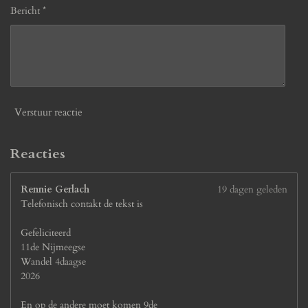
7
Bericht *
6
9
2
3
0
7
7
Verstuur reactie
s
t
e
Reacties
r
r
Rennie Gerlach
19 dagen geleden
e
Telefonisch contakt de tekst is
n
Gefeliciteerd
11de Nijmeegse
Wandel 4daagse
2026
En op de andere moet komen 9de