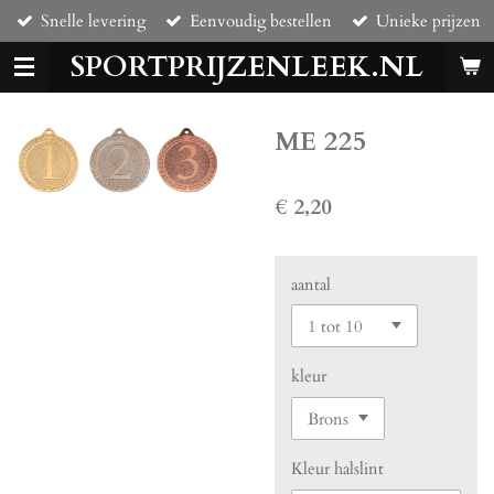
Snelle levering
Eenvoudig bestellen
Unieke prijzen
Ga
direct
SPORTPRIJZENLEEK.NL
naar
de
hoofdinhoud
ME 225
€ 2,20
aantal
kleur
Kleur halslint