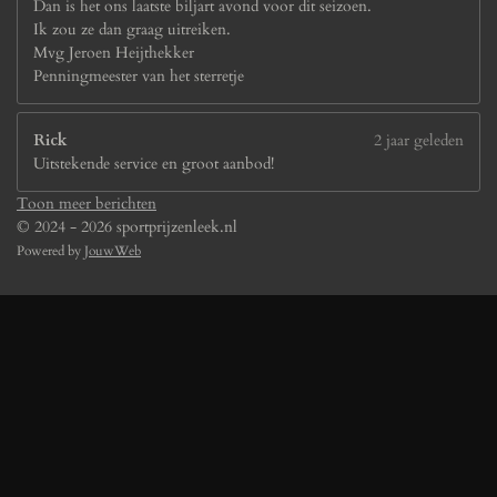
Dan is het ons laatste biljart avond voor dit seizoen.
Ik zou ze dan graag uitreiken.
Mvg Jeroen Heijthekker
Penningmeester van het sterretje
Rick
2 jaar geleden
Uitstekende service en groot aanbod!
Toon meer berichten
© 2024 - 2026 sportprijzenleek.nl
Powered by
JouwWeb