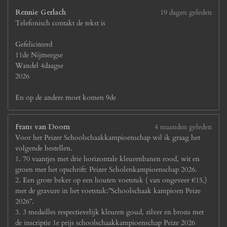
r
Rennie Gerlach
19 dagen geleden
e
Telefonisch contakt de tekst is
n
Gefeliciteerd
11de Nijmeegse
Wandel 4daagse
2026
En op de andere moet komen 9de
Frans van Doorn
4 maanden geleden
Voor het Peizer Schoolschaakkampioenschap wil ik graag het
volgende bestellen.
1. 70 vaantjes met drie horizontale kleurenbanen rood, wit en
groen met het opschrift: Peizer Scholenkampioenschap 2026.
2. Een grote beker op een houten voetstuk ( van ongeveer €15,)
met de gravure in het voetstuk:”Schoolschaak kampioen Peize
2026”.
3. 3 medailles respectievelijk kleuren goud, zilver en brons met
de inscriptie 1e prijs schoolschaakkampioenschap Peize 2026