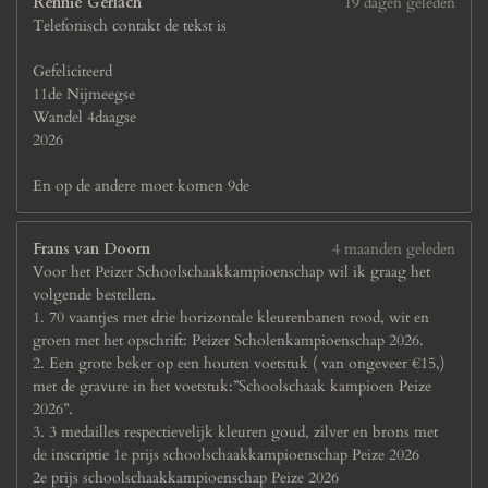
Rennie Gerlach
19 dagen geleden
e
Telefonisch contakt de tekst is
n
Gefeliciteerd
11de Nijmeegse
Wandel 4daagse
2026
En op de andere moet komen 9de
Frans van Doorn
4 maanden geleden
Voor het Peizer Schoolschaakkampioenschap wil ik graag het
volgende bestellen.
1. 70 vaantjes met drie horizontale kleurenbanen rood, wit en
groen met het opschrift: Peizer Scholenkampioenschap 2026.
2. Een grote beker op een houten voetstuk ( van ongeveer €15,)
met de gravure in het voetstuk:”Schoolschaak kampioen Peize
2026”.
3. 3 medailles respectievelijk kleuren goud, zilver en brons met
de inscriptie 1e prijs schoolschaakkampioenschap Peize 2026
2e prijs schoolschaakkampioenschap Peize 2026