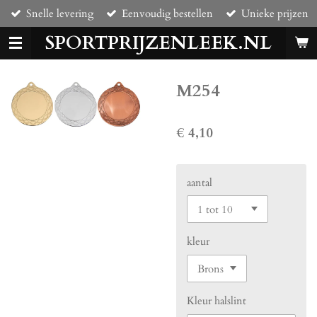
Snelle levering
Eenvoudig bestellen
Unieke prijzen
Ga
direct
SPORTPRIJZENLEEK.NL
naar
de
hoofdinhoud
M254
€ 4,10
aantal
kleur
Kleur halslint