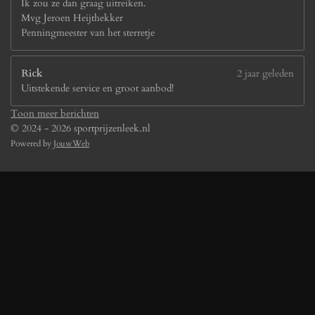
Ik zou ze dan graag uitreiken.
Mvg Jeroen Heijthekker
Penningmeester van het sterretje
Rick
2 jaar geleden
Uitstekende service en groot aanbod!
Toon meer berichten
© 2024 - 2026 sportprijzenleek.nl
Powered by
JouwWeb