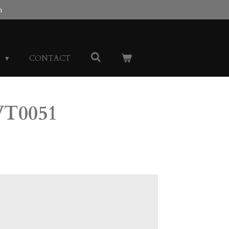
n
N
CONTACT
WT0051