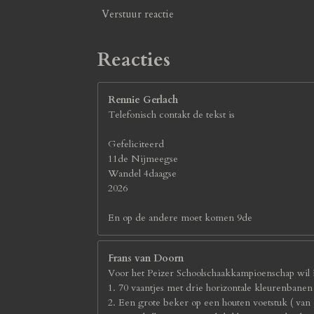
7
Verstuur reactie
s
t
e
Reacties
r
r
e
Rennie Gerlach
n
Telefonisch contakt de tekst is
Gefeliciteerd
11de Nijmeegse
Wandel 4daagse
2026
En op de andere moet komen 9de
Frans van Doorn
Voor het Peizer Schoolschaakkampioenschap wil i
1. 70 vaantjes met drie horizontale kleurenbane
2. Een grote beker op een houten voetstuk ( van