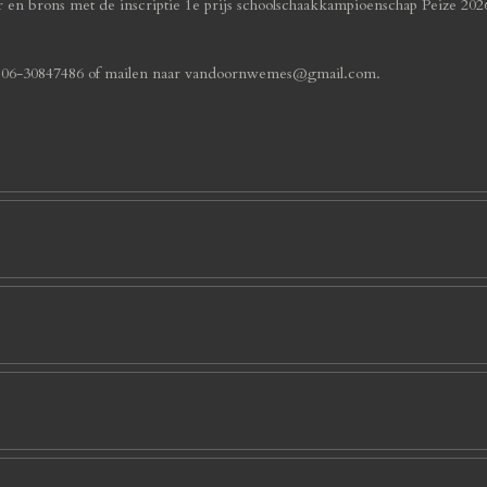
ver en brons met de inscriptie 1e prijs schoolschaakkampioenschap Peize 202
n 06-30847486 of mailen naar vandoornwemes@gmail.com.