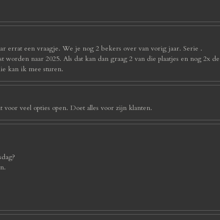
r errat een vraagje. We je nog 2 bekers over van vorig jaar. Serie .
st worden naar 2025. Als dat kan dan graag 2 van die plaatjes en nog 2x d
die kan ik mee sturen.
 voor veel opties open. Doet alles voor zijn klanten.
sdag?
en.