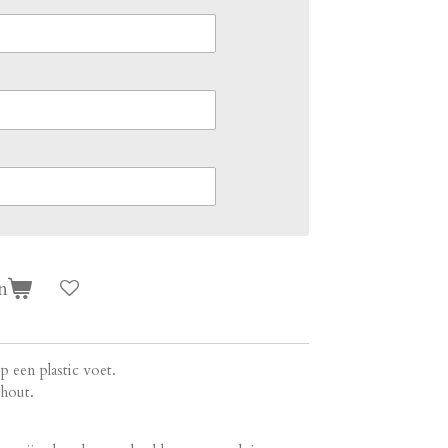
n
 een plastic voet.
 hout.