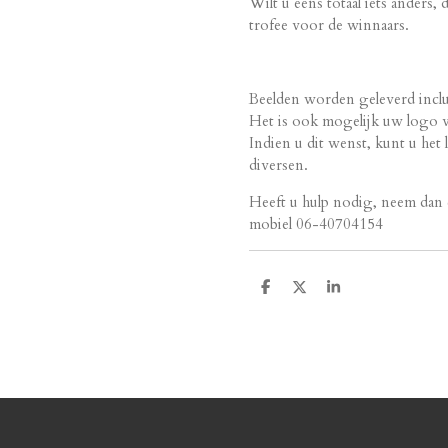
Wilt u eens totaal iets anders,
trofee voor de winnaars.
Beelden worden geleverd inclu
Het is ook mogelijk uw logo va
Indien u dit wenst, kunt u het
diversen.
Heeft u hulp nodig, neem dan 
mobiel 06-40704154
D
D
S
e
e
h
l
e
a
e
l
r
n
e