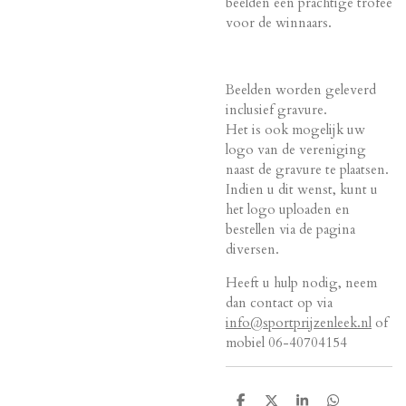
beelden een prachtige trofee
voor de winnaars.
Beelden worden geleverd
inclusief gravure.
Het is ook mogelijk uw
logo van de vereniging
naast de gravure te plaatsen.
Indien u dit wenst, kunt u
het logo uploaden en
bestellen via de pagina
diversen.
Heeft u hulp nodig, neem
dan contact op via
info@sportprijzenleek.nl
of
mobiel 06-40704154
D
D
S
D