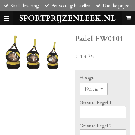
Snelle levering
Eenvoudig bestellen
Unieke prijzen
Ga
direct
SPORTPRIJZENLEEK.NL
naar
de
hoofdinhoud
Padel FW0101
€ 13,75
Hoogte
Gravure Regel 1
Gravure Regel 2