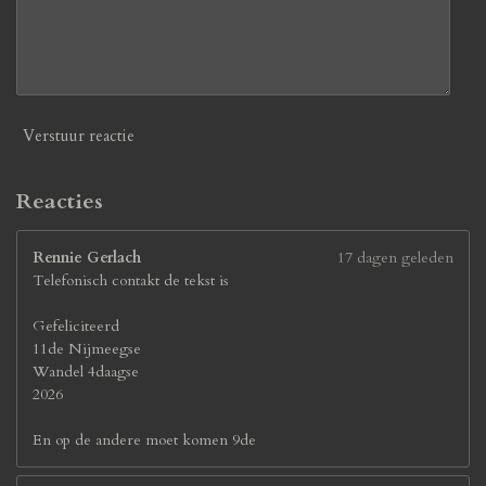
9
2
3
0
7
7
Verstuur reactie
s
t
e
Reacties
r
r
Rennie Gerlach
17 dagen geleden
e
Telefonisch contakt de tekst is
n
Gefeliciteerd
11de Nijmeegse
Wandel 4daagse
2026
En op de andere moet komen 9de