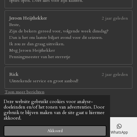
opties open. Doet alles voor zijn klanten.
Jeroen Heijthekker
2 jaar geleden
Beste,
Zijn de bekers gereed voor, volgende week dinsdag?
Dan is het ons laatste biljart avond voor dit seizoen.
Ik zou ze dan graag uitreiken.
Mvg Jeroen Heijthekker
Penningmeester van het sterretje
Rick
2 jaar geleden
Uitstekende service en groot aanbod!
Toon meer berichten
© 2024 - 2026 sportprijzenleek.nl
Deze website gebruikt cookies voor analyse-
Powered by
JouwWeb
doeleinden en/of het tonen van advertenties. Door
gebruik te blijven maken van de site gaat u hiermee
akkoord.
Akkoord
E-mailadres
Telefoonnummer
Kaart
WhatsApp