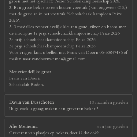
groen met het opschrift: Peizer Scholenkampioenschap 2026.
2. Een grote beker op een houten voetstuk ( van ongeveer €15,)
met de gravure in het voetstuk:”Schoolschaak kampioen Peize
2026”.
3. 3 medailles respectievelijk kleuren goud, zilver en brons met
de inscriptie 1e prijs schoolschaakkampioenschap Peize 2026
2e prijs schoolschaakkampioenschap Peize 2026
3e prijs schoolschaakkampioenschap Peize.2026
Voor vragen kunt u bellen met Frans van Doorn 06-30847486 of
mailen naar vandoornwemes@gmail.com.
Met vriendelijke groet
Frans van Doorn
Schaakclub Roden.
Davin van Dusschoten
10 maanden geleden
Ik ga zoek u graag maken een graveren beker ?
Alie Meinema
een jaar geleden
Graveren van plaatjes op bekers,doet U dat ook?