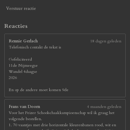
7
7
Verstuur reactie
s
t
e
Reacties
r
r
Rennie Gerlach
18 dagen geleden
e
Telefonisch contakt de tekst is
n
Gefeliciteerd
11de Nijmeegse
Wandel 4daagse
2026
En op de andere moet komen 9de
Frans van Doorn
4 maanden geleden
Voor het Peizer Schoolschaakkampioenschap wil ik graag het
volgende bestellen.
1. 70 vaantjes met drie horizontale kleurenbanen rood, wit en