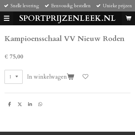
Snelle levering
Eenvoudig bestellen
Unieke prijzen
Ga
direct
SPORTPRIJZENLEEK.NL
naar
de
hoofdinhoud
Kampioensschaal VV Nieuw Roden
€ 75,00
In winkelwagen
D
D
S
D
e
e
h
e
l
e
a
l
e
l
r
e
n
e
n