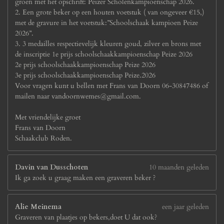
groen met het opschrift: Peizer Scholenkampioenschap 2026.
2. Een grote beker op een houten voetstuk ( van ongeveer €15,)
met de gravure in het voetstuk:”Schoolschaak kampioen Peize
2026”.
3. 3 medailles respectievelijk kleuren goud, zilver en brons met
de inscriptie 1e prijs schoolschaakkampioenschap Peize 2026
2e prijs schoolschaakkampioenschap Peize 2026
3e prijs schoolschaakkampioenschap Peize.2026
Voor vragen kunt u bellen met Frans van Doorn 06-30847486 of
mailen naar vandoornwemes@gmail.com.
Met vriendelijke groet
Frans van Doorn
Schaakclub Roden.
Davin van Dusschoten
10 maanden geleden
Ik ga zoek u graag maken een graveren beker ?
Alie Meinema
een jaar geleden
Graveren van plaatjes op bekers,doet U dat ook?