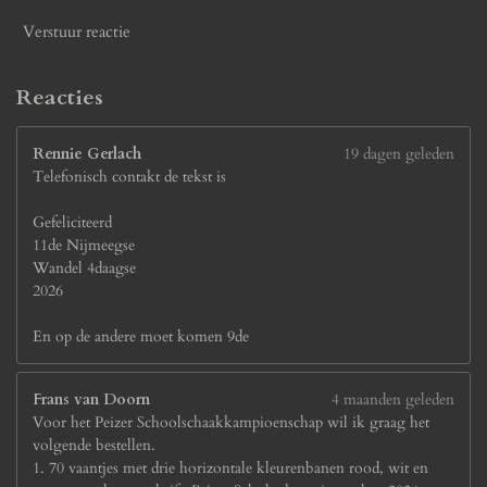
7
7
Verstuur reactie
s
t
e
Reacties
r
r
Rennie Gerlach
19 dagen geleden
e
Telefonisch contakt de tekst is
n
Gefeliciteerd
11de Nijmeegse
Wandel 4daagse
2026
En op de andere moet komen 9de
Frans van Doorn
4 maanden geleden
Voor het Peizer Schoolschaakkampioenschap wil ik graag het
volgende bestellen.
1. 70 vaantjes met drie horizontale kleurenbanen rood, wit en