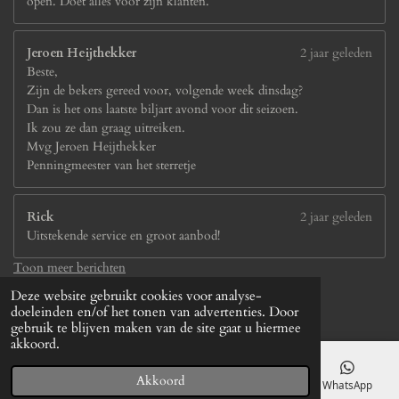
open. Doet alles voor zijn klanten.
Jeroen Heijthekker
2 jaar geleden
Beste,
Zijn de bekers gereed voor, volgende week dinsdag?
Dan is het ons laatste biljart avond voor dit seizoen.
Ik zou ze dan graag uitreiken.
Mvg Jeroen Heijthekker
Penningmeester van het sterretje
Rick
2 jaar geleden
Uitstekende service en groot aanbod!
Toon meer berichten
© 2024 - 2026 sportprijzenleek.nl
Deze website gebruikt cookies voor analyse-
Powered by
JouwWeb
doeleinden en/of het tonen van advertenties. Door
gebruik te blijven maken van de site gaat u hiermee
akkoord.
Akkoord
E-mailadres
Telefoonnummer
Kaart
WhatsApp